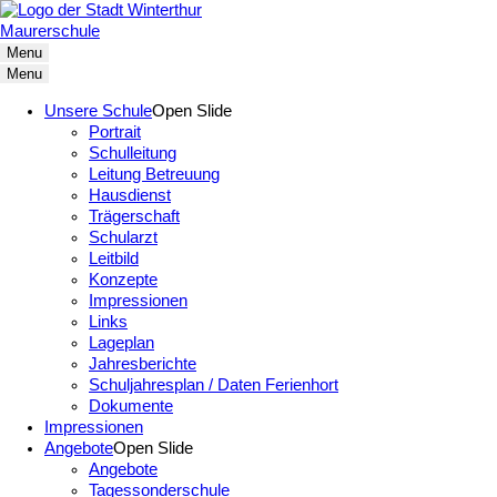
Maurerschule
Menu
Menu
Unsere Schule
Open Slide
Portrait
Schulleitung
Leitung Betreuung
Hausdienst
Trägerschaft
Schularzt
Leitbild
Konzepte
Impressionen
Links
Lageplan
Jahresberichte
Schuljahresplan / Daten Ferienhort
Dokumente
Impressionen
Angebote
Open Slide
Angebote
Tagessonderschule