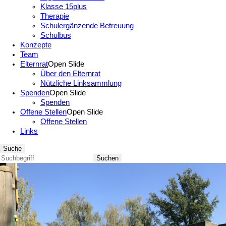
Klasse 15plus
Therapie
Schulergänzende Betreuung
Schulbus
Konzepte
Team
Elternrat
Open Slide
Über den Elternrat
Nützliche Linksammlung
Spenden
Open Slide
Spenden
Offene Stellen
Open Slide
Offene Stellen
Links
Suche
Suchen